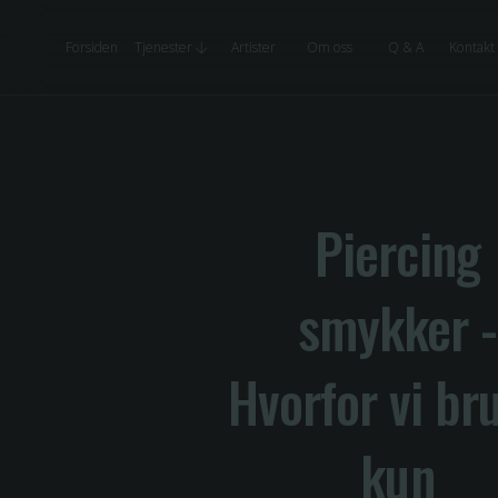
Forsiden
Tjenester
Artister
Om oss
Q & A
Kontakt
Piercing
smykker -
Hvorfor vi br
kun