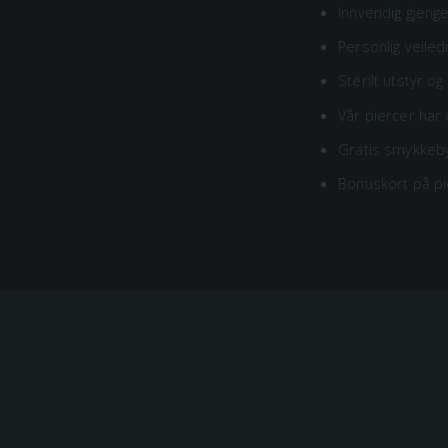
Innvendig gjeng
Personlig veiledn
Sterilt utstyr o
Vår piercer har 
Gratis smykkeby
Bonuskort på pie