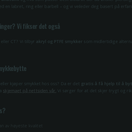
 en labret, ring eller barbell – og vi veileder deg basert på erfa
inger? Vi fikser det også
 eller CT? Vi tilbyr
akryl og PTFE smykker
som midlertidige alterna
 smykkebytte
 eller kjøper smykket hos oss? Da er det
gratis å få hjelp til å by
ia
skjemaet på nettsiden vår.
Vi sørger for at det skjer trygt og rik
ss?
tan av høyeste kvalitet