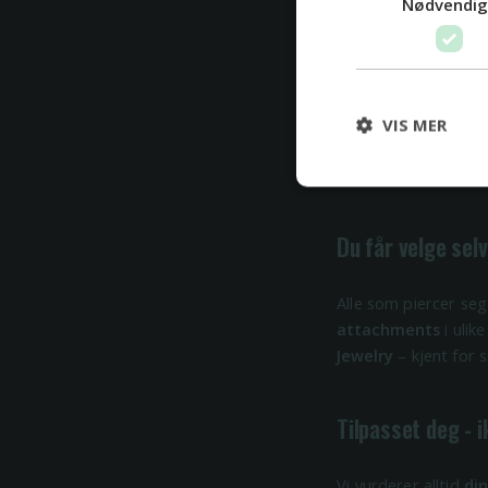
Nødvendi
Innvendig gjenge 
Alle våre smykker e
VIS MER
risper opp huden un
helingsperiode.
Du får velge selv
Alle som piercer seg
attachments
i ulik
Jewelry
– kjent for s
Tilpasset deg - 
Vi vurderer alltid
di