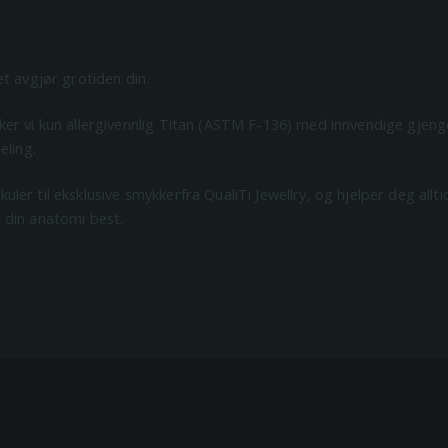
t avgjør grotiden din.
r vi kun allergivennlig Titan (ASTM F-136) med innvendige gjenge
eling.
le kuler til eksklusive smykkerfra QualiTi Jewellry, og hjelper deg all
din anatomi best.