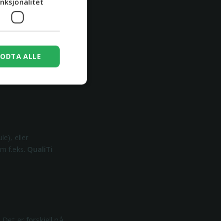
nksjonalitet
 får gjenger som
ODTA ALLE
re og mer behagelig
le), eller
om f.eks.
QualiTi
Det er forskjell på