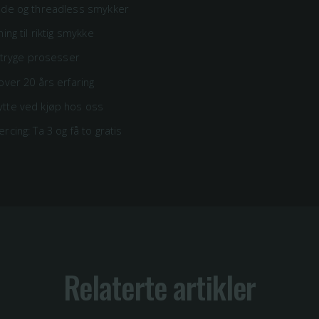
ede og threadless smykker
ing til riktig smykke
g tryge prosesser
over 20 års erfaring
tte ved kjøp hos oss
rcing: Ta 3 og få to gratis
Relaterte artikler