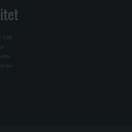
itet
F-136
or
orfor
til en