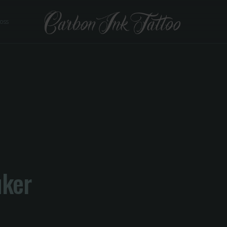
 oss
uker