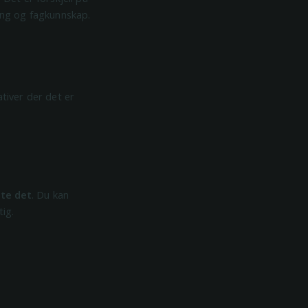
ring og fagkunnskap.
tiver der det er
tte det
. Du kan
tig.