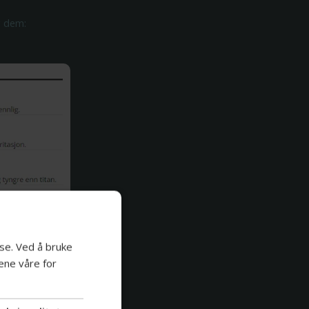
 dem:
se. Ved å bruke
ene våre for