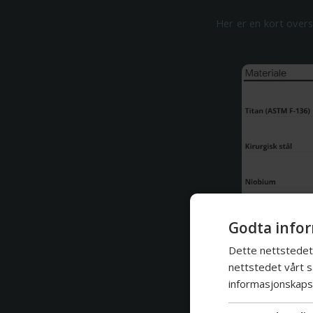
Her er en kort overs
Godta infor
Dette nettstedet 
nettstedet vårt s
informasjonskapsl