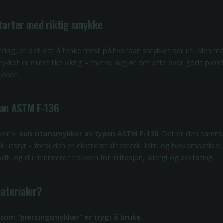
starter med riktig smykke
rcing, er det lett å tenke mest på hvordan smykket ser ut. Men ma
ket er minst like viktig – faktisk avgjør det ofte hvor godt pierc
joner.
tan ASTM F-136
ker vi
kun titansmykker av typen ASTM F-136
. Det er den samme
k utstyr - fordi den er ekstremt slitesterk, lett, og biokompatibel
dt, og du minimerer risikoen for irritasjon, allergi og avstøting.
aterialer?
 som "piercingsmykker" er trygt å bruke.