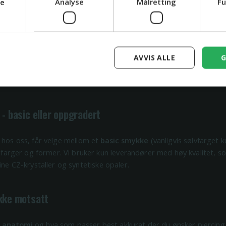
ge
Analyse
Målretting
Fu
eller threadless – alltid
r enten
innvendig gjengede
eller
threadless
. Det betyr at du ikke
AVVIS ALLE
G
der innsetting. Dette reduserer betennelser og gir deg en trygge
 - basic eller oppgradert
 hos oss, får velge mellom et
basic smykke
(vanligvis sølvfarget ku
e farger og former. Vi bruker kun leverandører med høy kvalitet, s
ine CZ-krystaller og syntetiske opaler.
ikke motsatt
n anatomi
og hva som passer best akkurat der du ønsker piercing. 