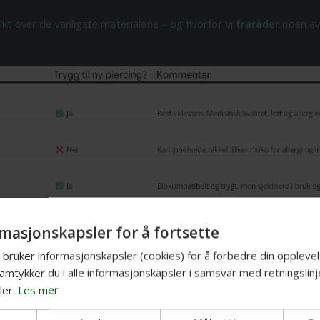
ikt over de vanligste materialene – og hvorfor vi
fraråder
noen av
masjonskapsler for å fortsette
bruker informasjonskapsler (cookies) for å forbedre din opplevel
amtykker du i alle informasjonskapsler i samsvar med retningslinj
er.
Les mer