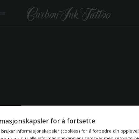
 oss
nyhete
masjonskapsler for å fortsette
bruker informasjonskapsler (cookies) for å forbedre din opplevel
amtykker du i alle informasjonskapsler i samsvar med retningslinj