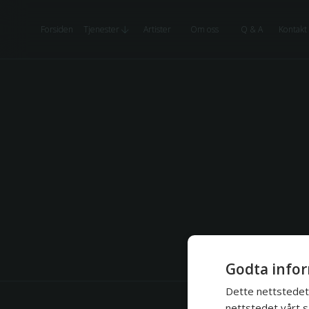
Forsiden
Tjenester
Artister
Om oss
Q & A
Kontakt
Godta infor
Dette nettstedet 
nettstedet vårt s