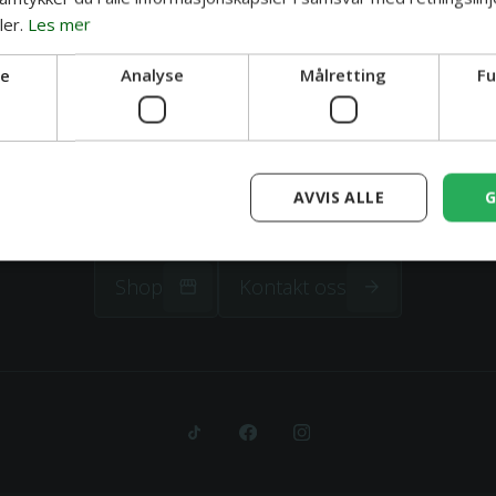
er.
Les mer
ge
Analyse
Målretting
Fu
AVVIS ALLE
G
orsiden
Tatovering
Piercing
Artister
Spørsmål og svar
Om
oss
Artik
Shop
Kontakt oss