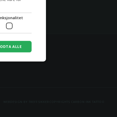
nksjonalitet
ODTA ALLE
ler
WEBDESIGN BY TREFFSIKKER
COPYRIGHTS CARBON INK TATTOO