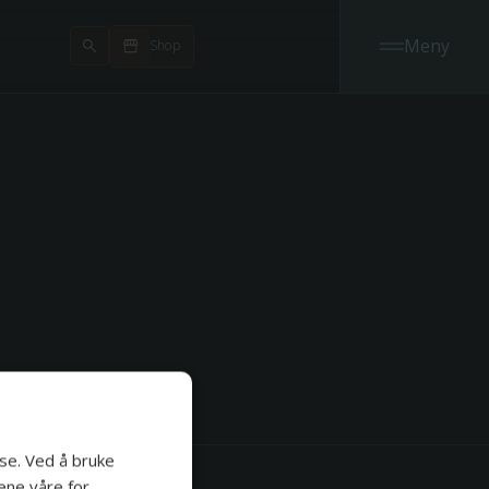
Meny
Shop
r
se. Ved å bruke
ene våre for