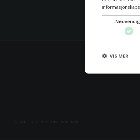
informasjonskapsl
Nødvendi
VIS MER
F
STYLE GUIDE
PERSONVERN
VILKÅR