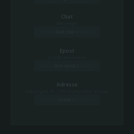
Chat
Messenger
Start chat
Epost
post@carbonink.no
Skriv epost
Adresse
Industrigata 5A, 2380 Brumunddal, Norway
Se kart