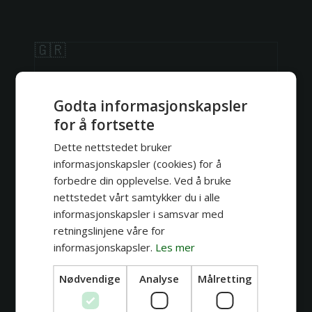
dukker
🇬🇷
Godta informasjonskapsler
for å fortsette
Dette nettstedet bruker
informasjonskapsler (cookies) for å
forbedre din opplevelse. Ved å bruke
nettstedet vårt samtykker du i alle
informasjonskapsler i samsvar med
retningslinjene våre for
informasjonskapsler.
Les mer
Nicol Darlink
Nødvendige
Analyse
Målretting
Detaljer
Geometri
Blackwork
Frihånd
Se profil