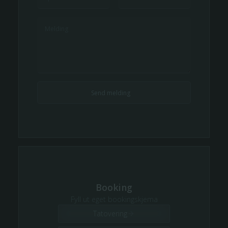
Booking
Fyll ut eget bookingskjema
Tatovering