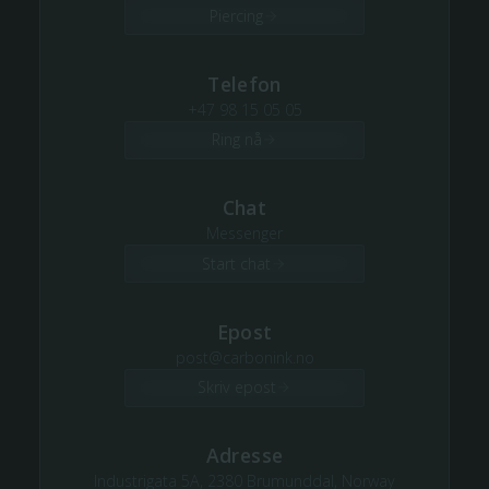
Piercing
Telefon
+47 98 15 05 05
Ring nå
Chat
Messenger
Start chat
Epost
post@carbonink.no
Skriv epost
Adresse
Industrigata 5A, 2380 Brumunddal, Norway