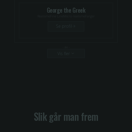
George the Greek
Realisme
Fine Line
Micro realisme
Farger
Se profil
-
av
-
Vis fler
Slik går man frem