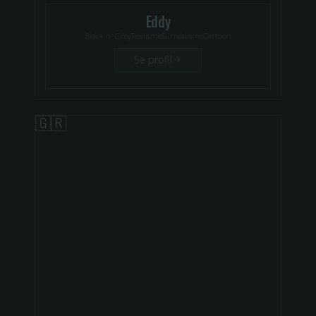
Eddy
Black n' Grey
Realisme
Surrealisme
Cartoon
Se profil
🇬🇷