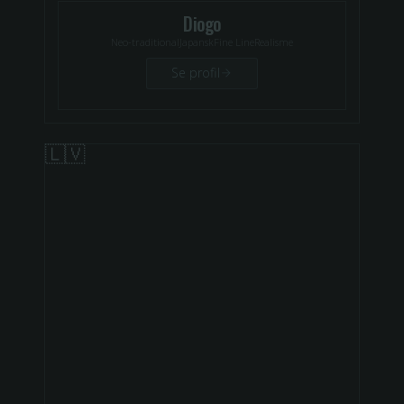
Diogo
Neo-traditional
Japansk
Fine Line
Realisme
Se profil
🇱🇻