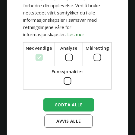
forbedre din opplevelse. Ved å bruke
🇳🇴
nettstedet vårt samtykker du i alle
informasjonskapsler i samsvar med
retningslinjene våre for
informasjonskapsler.
Les mer
Nødvendige
Analyse
Målretting
Funksjonalitet
Jeppe
GODTA ALLE
Mytologi
Horror
Coverup
Black n' Grey
Se profil
AVVIS ALLE