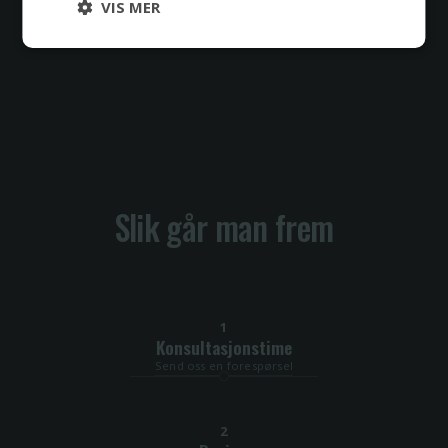
VIS MER
-
av
-
Slik går man frem
1
Konsultasjonstime
Send oss en forespørsel
2