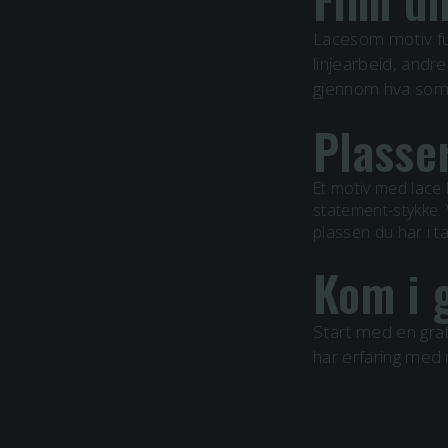
Finn di
Lacesom motiv fun
linjearbeid, andre
gjennom hva som p
Plasse
Et motiv med
lace
statement-stykke. 
plassen du har i t
Kom i 
Start med en grat
har erfaring me