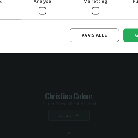
ge
Analyse
Målretting
Fu
AVVIS ALLE
G
Christina Colour
Portrett
Coverup
Detaljer
Frihånd
Se profil
-
av
-