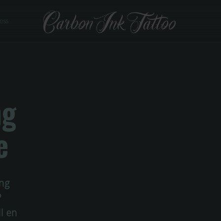
 oss
ng
e
ing
?
ll en