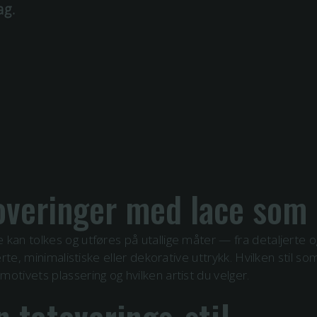
ag.
overinger med
lace
som 
e
kan tolkes og utføres på utallige måter — fra detaljerte og
iserte, minimalistiske eller dekorative uttrykk. Hvilken stil 
motivets plassering og hvilken artist du velger.