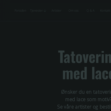
Forsiden
Tjenester
Artister
Om oss
Q & A
Kontakt
Tatoveri
med
lac
Ønsker du en tatover
med
lace
som motiv
Se våre artister og besti