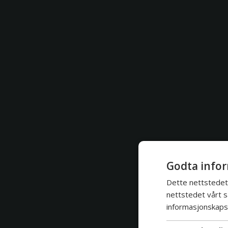
Godta infor
Dette nettstedet 
nettstedet vårt s
informasjonskapsl