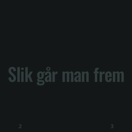
Slik går man frem
2
3