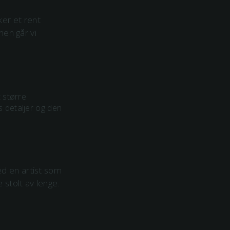
ker et rent
nen går vi
t større
s detaljer og den
ed en artist som
 stolt av lenge.