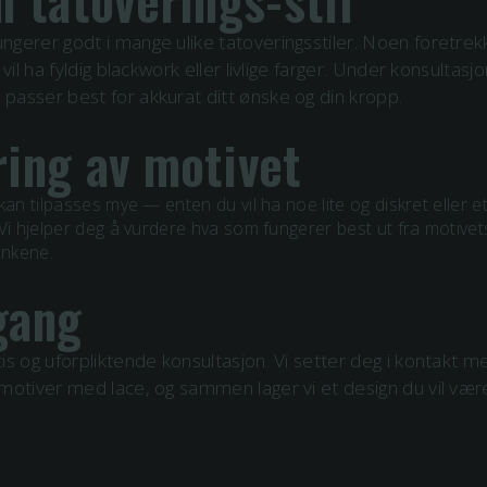
n tatoverings-stil
gerer godt i mange ulike tatoveringsstiler. Noen foretrek
 vil ha fyldig blackwork eller livlige farger. Under konsultasjo
asser best for akkurat ditt ønske og din kropp.
ring av motivet
kan tilpasses mye — enten du vil ha noe lite og diskret eller e
Vi hjelper deg å vurdere hva som fungerer best ut fra motivet
ankene.
gang
is og uforpliktende konsultasjon. Vi setter deg i kontakt m
d motiver med
lace
, og sammen lager vi et design du vil være