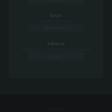
Epost
post@carbonink.no
Skriv epost
Adresse
Industrigata 5A, 2380 Brumunddal, Norway
Se kart
Forsiden