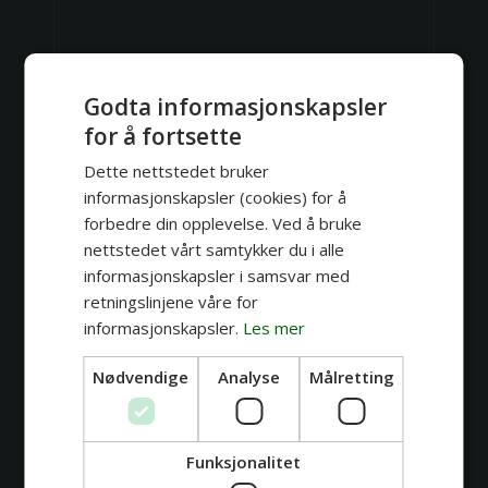
Godta informasjonskapsler
for å fortsette
Dette nettstedet bruker
informasjonskapsler (cookies) for å
forbedre din opplevelse. Ved å bruke
nettstedet vårt samtykker du i alle
informasjonskapsler i samsvar med
Cassie Nova
retningslinjene våre for
Magical
Whimsical
Neo-traditional
Traditional
informasjonskapsler.
Les mer
Se profil
Nødvendige
Analyse
Målretting
-
av
-
Funksjonalitet