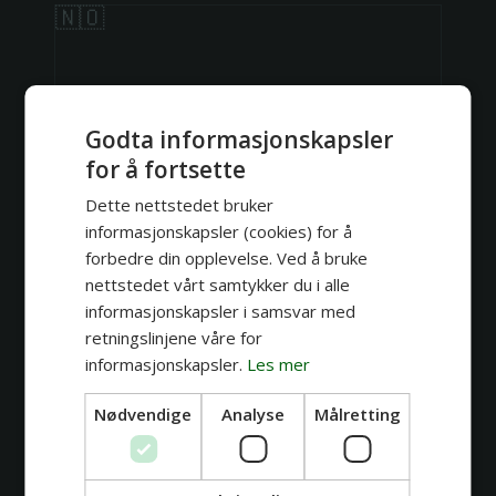
🇳🇴
Godta informasjonskapsler
for å fortsette
Dette nettstedet bruker
informasjonskapsler (cookies) for å
forbedre din opplevelse. Ved å bruke
nettstedet vårt samtykker du i alle
informasjonskapsler i samsvar med
retningslinjene våre for
Jeppe
informasjonskapsler.
Les mer
Mytologi
Horror
Coverup
Black n' Grey
Nødvendige
Analyse
Målretting
Se profil