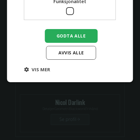
Funksjonalitet
🇬🇷
GODTA ALLE
AVVIS ALLE
VIS MER
Nicol Darlink
Detaljer
Geometri
Blackwork
Frihånd
Se profil