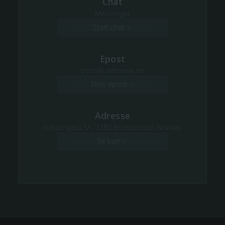
Chat
Messenger
Start chat
Epost
post@carbonink.no
Skriv epost
Adresse
Industrigata 5A, 2380 Brumunddal, Norway
Se kart