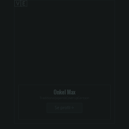
🇻🇪
Onkel Max
Traditional
Japansk
Coverup
Cartoon
Se profil