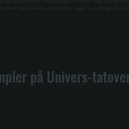
is og uforpliktende konsultasjon. Vi setter deg i kontakt m
d motiver med
univers
, og sammen lager vi et design du vil 
pler på Univers-tatove