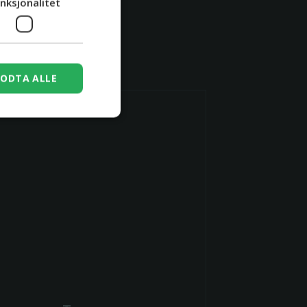
nksjonalitet
s
ODTA ALLE