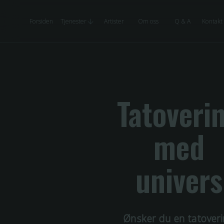
Forsiden
Tjenester
Artister
Om oss
Q & A
Kontakt
Tatoveri
med
univers
Ønsker du en tatover