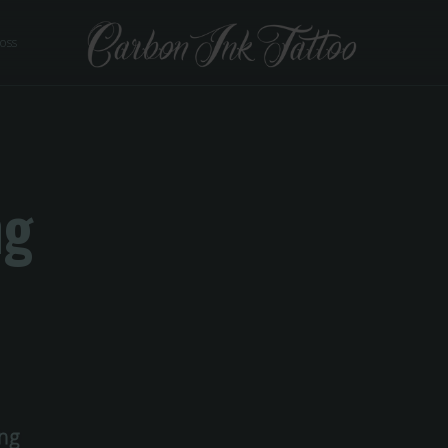
 oss
ng
ing