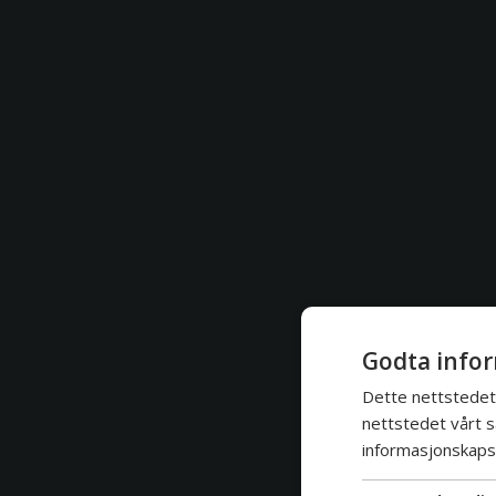
Godta infor
Dette nettstedet 
nettstedet vårt s
informasjonskapsl