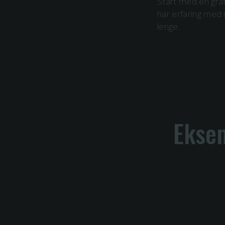
Start med en grat
har erfaring me
lenge.
Eksem