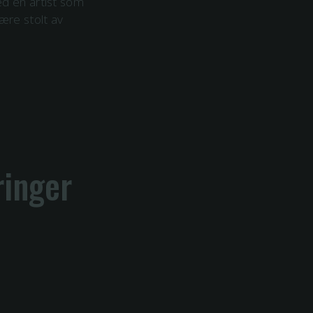
ed en artist som
være stolt av
ringer