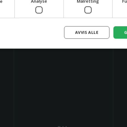
ge
Analyse
Målretting
Fu
univer
AVVIS ALLE
G
🇱🇻
🇳🇴