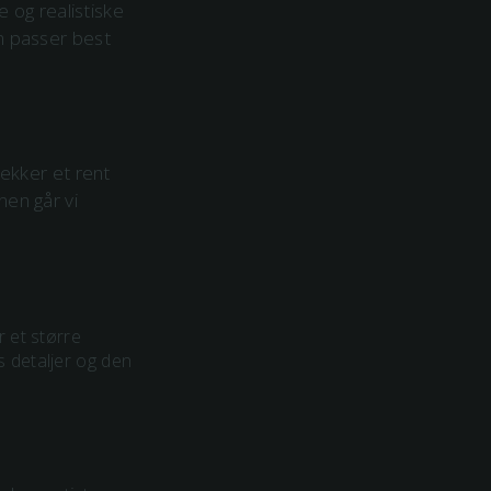
e og realistiske
som passer best
ekker et rent
nen går vi
r et større
s detaljer og den