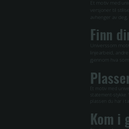
Et motiv med
uni
versjoner til stil
avhenger av deg, 
Finn di
Universsom motiv 
linjearbeid, andre
gjennom hva som p
Plasse
Et motiv med
univ
statement-stykke. 
plassen du har i t
Kom i 