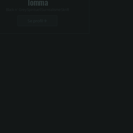
Tomma
Black n' Grey
Spirituell
Surrealisme
Skrift
Se profil