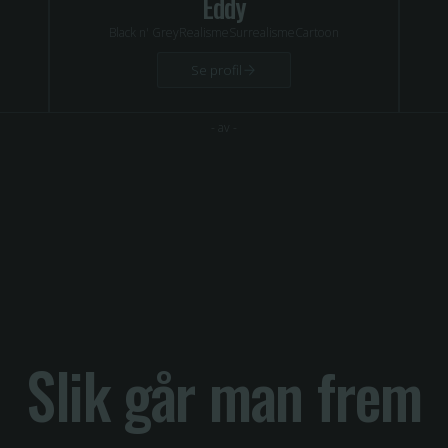
Eddy
Black n' Grey
Realisme
Surrealisme
Cartoon
Se profil
-
av
-
Slik går man frem