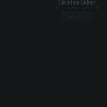
Christina Colour
Portrett
Coverup
Detaljer
Frihånd
Se profil