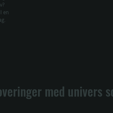
v?
ll en
ag.
overinger med
univers
s