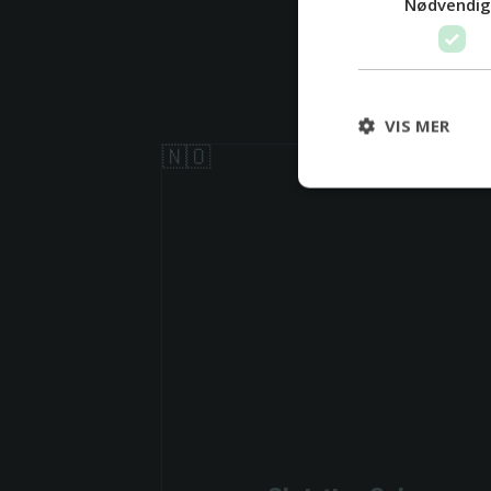
Nødvendi
VIS MER
🇳🇴