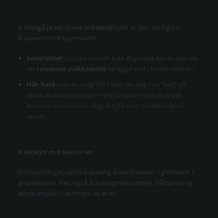
3. Unngå press (Sove-triksene)
Trykk er den vanligste
årsaken til irritasjonskuler.
Soverutiner:
Sov på motsatt side. Et genialt tips er å bruke
en
reisepute (nakkepute)
og legge øret i hullet i midten.
Hår-hack:
Har du langt hår? Sett det opp i en "ball" på
siden du har piercingen - det fungerer som en fysisk
barriere som hindrer deg i å rulle over på den siden i
søvne.
4. Beskytt mot bakterier:
Hold piercingen unna basseng, badestamper og innsjøer i
groperioden. Vær også forsiktig med sminke, hårspray og
tørrshampoo i nærheten av øret.