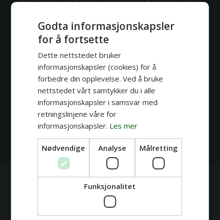
AirPods) og stramme hodetelefoner i minst
6–8 uker
.
Friksjon og bakterier fra proppene er en rask vei til
Godta informasjonskapsler
komplikasjoner.
for å fortsette
Dette nettstedet bruker
informasjonskapsler (cookies) for å
❓ Hjelper den mot migrene?
Vi vet at mange tar Daith av
forbedre din opplevelse. Ved å bruke
denne grunnen, men det finnes ingen vitenskapelige bevis
nettstedet vårt samtykker du i alle
for effekten. Vi anbefaler at du tar den fordi du synes den
informasjonskapsler i samsvar med
er fin - og ser på en eventuell lindring som en bonus! 👉Les
retningslinjene våre for
mer i vår artikkel:
Daith piercing: Forventinger VS realitet
informasjonskapsler.
Les mer
Nødvendige
Analyse
Målretting
Funksjonalitet
Relaterte artikler