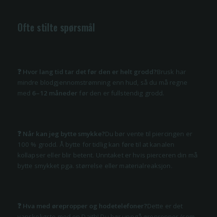
Ofte stilte spørsmål
❓ Hvor lang tid tar det før den er helt grodd?
Brusk har
mindre blodgjennomstrømning enn hud, så du må regne
med
6–12 måneder
før den er fullstendig grodd.
❓ Når kan jeg bytte smykke?
Du bør vente til piercingen er
100 % grodd. Å bytte for tidlig kan føre til at kanalen
kollapser eller blir betent. Unntaket er hvis pierceren din må
bytte smykket pga. størrelse eller materialreaksjon.
❓ Hva med ørepropper og hodetelefoner?
Dette er det
vanskeligste med en Daith! Du bør unngå ørepropper (som