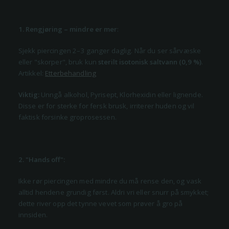
1. Rengjøring – mindre er mer
:
Sjekk piercingen 2–3 ganger daglig. Når du ser sårvæske
eller "skorper", bruk kun
sterilt isotonisk saltvann (0,9 %)
.
Artikkel:
Etterbehandling
Viktig:
Unngå alkohol, Pyrisept, Klorhexidin eller lignende.
Disse er for sterke for fersk brusk, irriterer huden og vil
faktisk forsinke groprosessen.
2. "Hands off":
Ikke rør piercingen med mindre du må rense den, og vask
alltid hendene grundig først. Aldri vri eller snurr på smykket;
dette river opp det tynne vevet som prøver å gro på
innsiden.