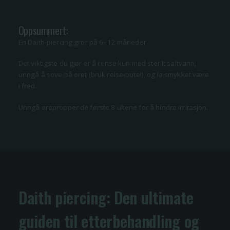
Oppsummert:
En Daith-piercing gror på 6–12 måneder.
Det viktigste du gjør er å rense kun med sterilt saltvann,
unngå å sove på øret (bruk reise-pute!), og la smykket være
i fred.
Unngå ørepropper de første 8 ukene for å hindre irritasjon.
Daith piercing: Den ultimate
guiden til etterbehandling og