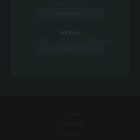
post@carbonink.no
Skriv epost
Adresse
Industrigata 5A, 2380 Brumunddal, Norway
Se kart
Forsiden
Tatovering
Piercing