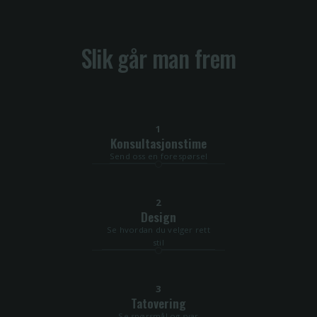
Slik går man frem
1
Konsultasjonstime
Send oss en forespørsel
2
Design
Se hvordan du velger rett
stil
3
Tatovering
Se spørsmål og svar