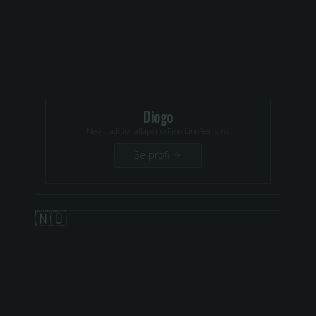
Diogo
Neo-traditional
Japansk
Fine Line
Realisme
Se profil
🇳🇴