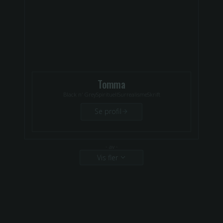
Tomma
Black n' Grey
Spirituell
Surrealisme
Skrift
Se profil
-
av
-
Vis fler