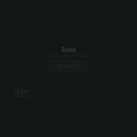
Synne
Fine Line
Dainty
Feminint
Botanisk
Se profil
🇵🇹