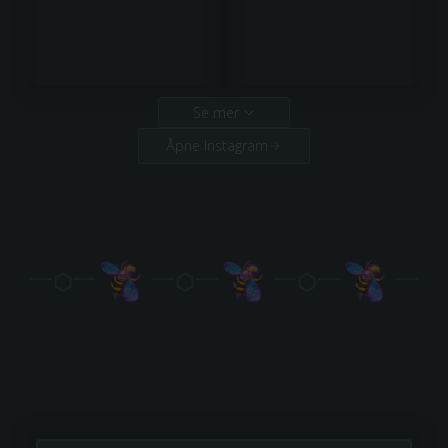
Se mer
Åpne Instagram
⬡
⬡
⬡