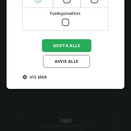
Se profil
Funksjonalitet
🇳🇴
GODTA ALLE
AVVIS ALLE
VIS MER
Jeppe
Mytologi
Horror
Coverup
Black n' Grey