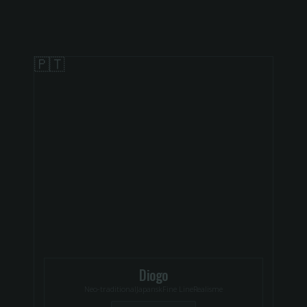
landskap
🇵🇹
Diogo
Neo-traditional
Japansk
Fine Line
Realisme