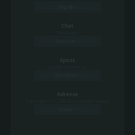
Ring nå
Chat
Messenger
Start chat
Epost
post@carbonink.no
Skriv epost
Adresse
Industrigata 5A, 2380 Brumunddal, Norway
Se kart