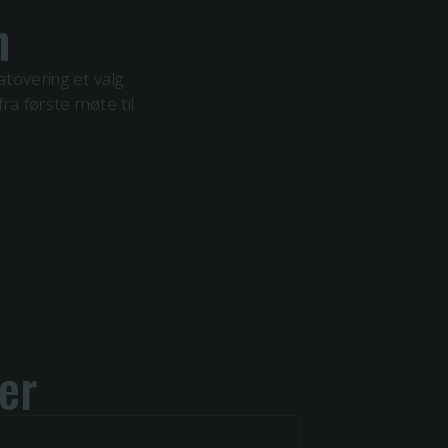
n
atovering et valg
ra første møte til
er