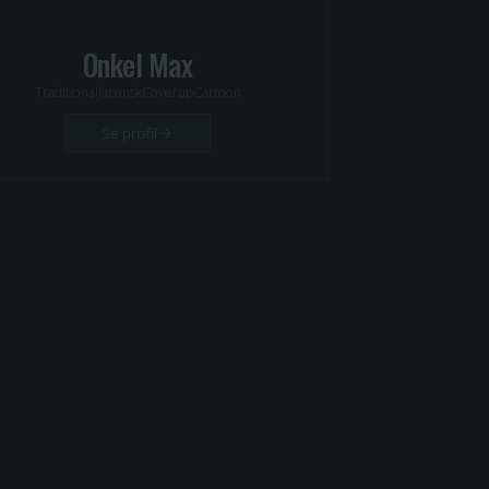
Onkel Max
Traditional
Japansk
Coverup
Cartoon
Se profil