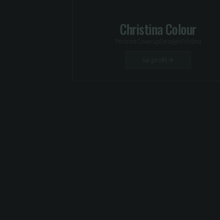
Christina Colour
Portrett
Coverup
Detaljer
Frihånd
Se profil