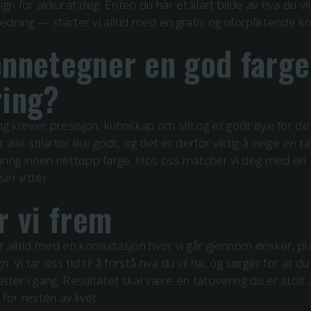
sign for akkurat deg. Enten du har et klart bilde av hva du vil
ledning — starter vi alltid med en gratis og uforpliktende k
ennetegner en god
farge
ring?
ng krever presisjon, kunnskap om stil og et godt øye for deta
 alle stilarter like godt, og det er derfor viktig å velge en
ring innen nettopp
farge
. Hos oss matcher vi deg med en 
 ser etter.
r vi frem
 alltid med en konsultasjon hvor vi går gjennom ønsker, pl
. Vi tar oss tid til å forstå hva du vil ha, og sørger for at d
etter i gang. Resultatet skal være en tatovering du er stolt
for resten av livet.