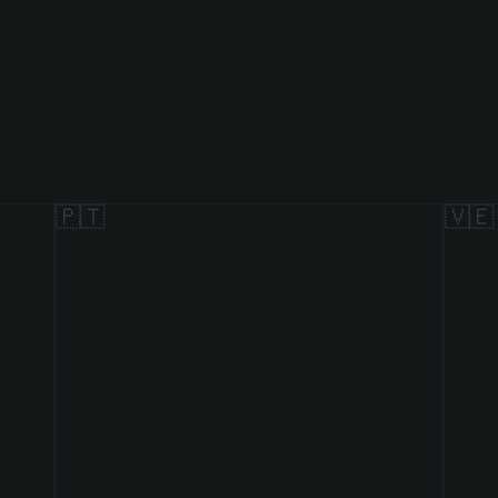
🇵🇹
🇻🇪