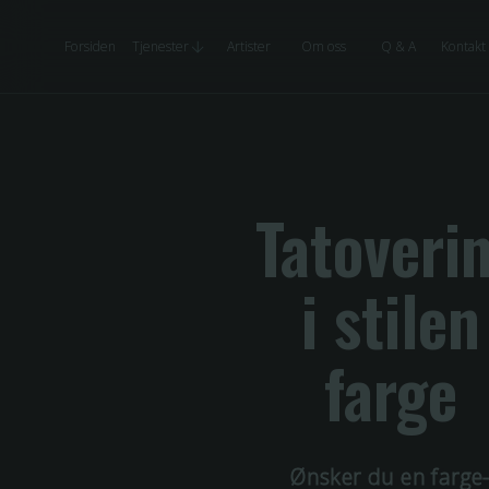
Forsiden
Tjenester
Artister
Om oss
Q & A
Kontakt
Tatoveri
i stilen
farge
Ønsker du en
farge