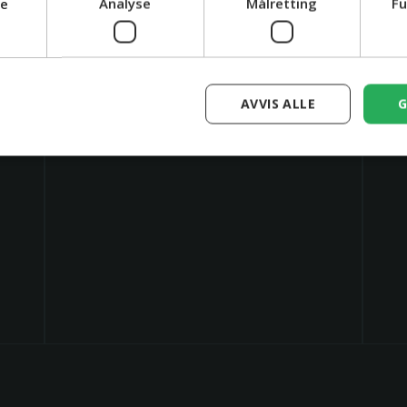
ge
Analyse
Målretting
Fu
AVVIS ALLE
G