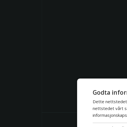
Godta infor
Dette nettstedet 
nettstedet vårt s
informasjonskapsl