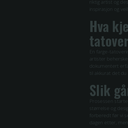
riktig artist og de
inspirasjon og vei
Hva kj
tatove
En
farge
-tatoveri
artister behersker
dokumentert erfa
til akkurat det du
Slik gå
Prosessen starter
størrelse og design
forberedt før vi s
dagen etter, men 