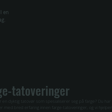
ll en
ag.
ge
-tatoveringer
er en dyktig tatovør som spesialiserer seg på
farge
? Du har
ster med bred erfaring innen
farge
-tatoveringer, og vi hjelp