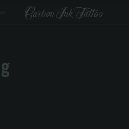
 oss
ng
-