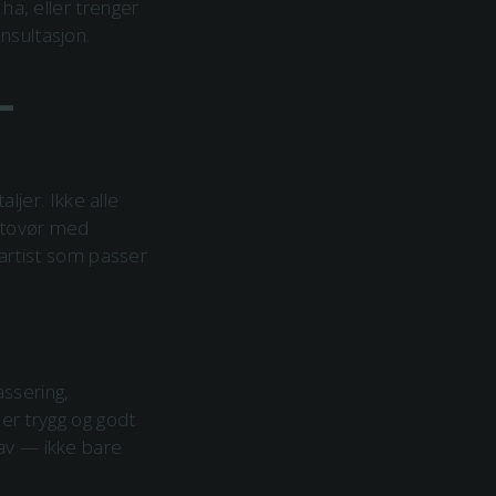
 ha, eller trenger
onsultasjon.
-
ljer. Ikke alle
 tatovør med
artist som passer
assering,
u er trygg og godt
 av — ikke bare