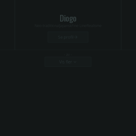
Diogo
Neo-traditional
Japansk
Fine Line
Realisme
Se profil
-
av
-
Vis fler