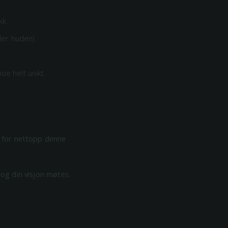
kk.
er huden).
oe helt unikt.
er for nettopp denne
 og din visjon møtes.