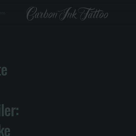
 oss
te
ler:
ke