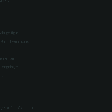
trykk.
ktige figurer.
yter i hverandre.
elementer.
rengninger.
r.
skrift – ofte i sort