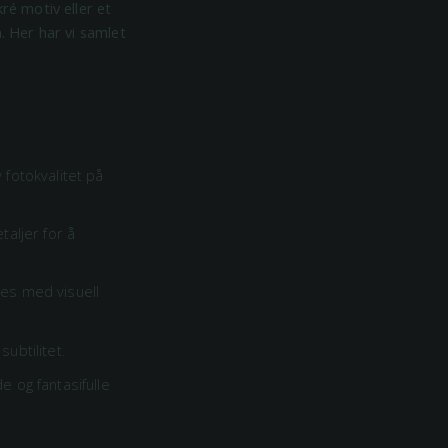
ré motiv eller et
. Her har vi samlet
fotokvalitet på
aljer for å
res med visuell
ubtilitet.
og fantasifulle