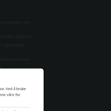
jente symboler som
mbolikk og historie.
r og kulturelle
komplekse mønstre.
g.
e.
 og sort blekk.
se. Ved å bruke
ene våre for