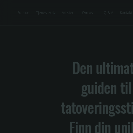
Forsiden
Tjenester
Artister
Om oss
Q & A
Kontakt
Den ultima
guiden til
tatoveringssti
Finn din uni