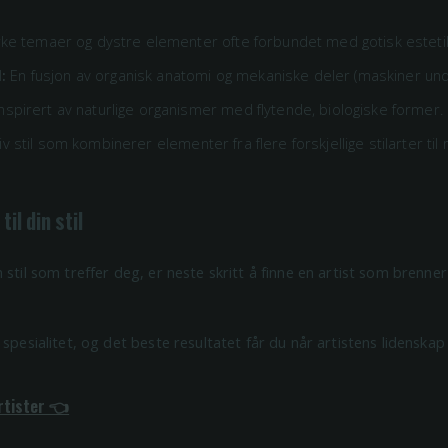
e temaer og dystre elementer ofte forbundet med gotisk esteti
:
En fusjon av organisk anatomi og mekaniske deler (maskiner und
nspirert av naturlige organismer med flytende, biologiske former.
v stil som kombinerer elementer fra flere forskjellige stilarter til n
til din stil
 stil som treffer deg, er neste skritt å finne en artist som brenn
 spesialitet, og det beste resultatet får du når artistens lidenskap
rtister 👈