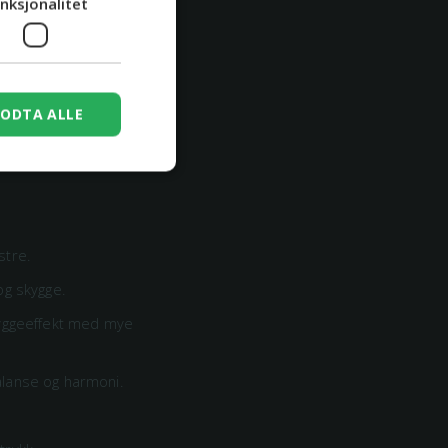
nksjonalitet
onturer.
lyt.
ODTA ALLE
stre.
og skygge.
kyggeeffekt med mye
lanse og harmoni.