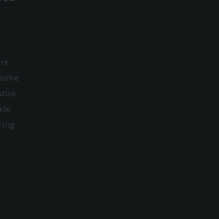
ære
lisme
stisk
kte
ring