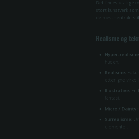
Det finnes utallige 
stort kunstverk som 
de mest sentrale sti
Realisme og tekn
Hyper-realisme
huden.
Realisme:
Fokus
etterligne virkel
Illustrative:
En 
fantasi.
Micro / Dainty:
Surrealisme:
Ur
elementer.