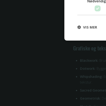
Nødvendi
Minimalisme:
En
Linework:
Fokus
Single Line:
Hele
VIS MER
Fineline / Daint
Grafiske og teks
Blackwork:
Bruk
Dotwork:
Bygger
Whipshading:
E
tekstur.
Sacred Geomet
Geometrisk:
De