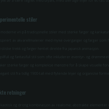
rykk av å være tegnet med blyant, med uferdige linjer for et rått ut
perimentelle stiler
moderne vri på tradisjonelle stiler med sterke farger og karikatura
spirert av akvarellmalerier med myke overganger og farger som fl
istiske trekk og farger hentet direkte fra japansk animasjon.
pillfull og fantasifull stil som ofte inkluderer eventyr- og drømme
ker sterke farger og komplekse mønstre for å skape visuelle forv
egant stil fra tidlig 1900-tall med flytende linjer og organiske forme
kte retninger
kaotisk og dristig kombinasjon av realisme, abstrakte elementer og 