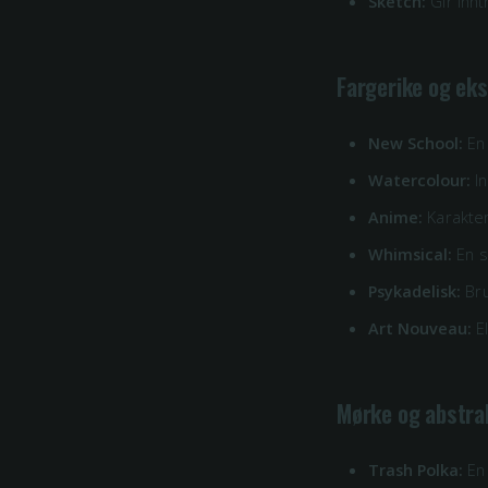
Sketch:
Gir innt
Fargerike og eks
New School:
En 
Watercolour:
In
Anime:
Karakter
Whimsical:
En s
Psykadelisk:
Bru
Art Nouveau:
El
Mørke og abstra
Trash Polka:
En 