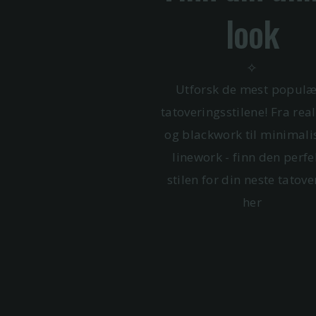
look
✧
Utforsk de mest popul
tatoveringsstilene! Fra rea
og blackwork til minimali
linework - finn den perfe
stilen for din neste tatove
her