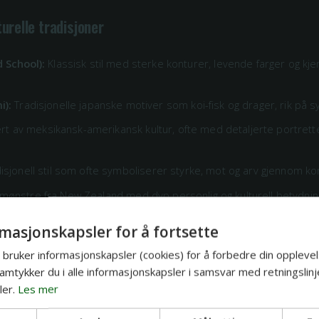
urelle tradisjoner
d School):
Klassisk stil med sterke konturer, levende farger og k
i):
Tradisjonelle japanske motiver som koi-fisk og drager, rik på sy
rt av meksikansk-amerikansk kultur, ofte med detaljerte portrette
isjonell stil som ofte symboliserer styrke, mot og arv gjennom 
 mønstre fra New Zealand med dyp personlig og kulturell betydnin
nelle keltiske knutemønstre som er både symbolske og dekorativ
masjonskapsler for å fortsette
å tradisjonelle stammemønstre med fokus på geometriske former
bruker informasjonskapsler (cookies) for å forbedre din opplevel
amtykker du i alle informasjonskapsler i samsvar med retningslinj
er.
Les mer
moderne linjekunst