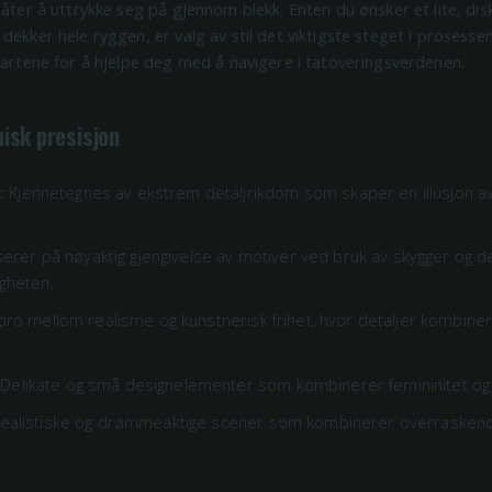
måter å uttrykke seg på gjennom blekk. Enten du ønsker et lite, disk
dekker hele ryggen, er valg av stil det viktigste steget i prosessen
lartene for å hjelpe deg med å navigere i tatoveringsverdenen.
isk presisjon
:
Kjennetegnes av ekstrem detaljrikdom som skaper en illusjon av 
erer på nøyaktig gjengivelse av motiver ved bruk av skygger og det
igheten.
bro mellom realisme og kunstnerisk frihet, hvor detaljer kombine
Delikate og små designelementer som kombinerer femininitet og s
ealistiske og drømmeaktige scener som kombinerer overraskende 