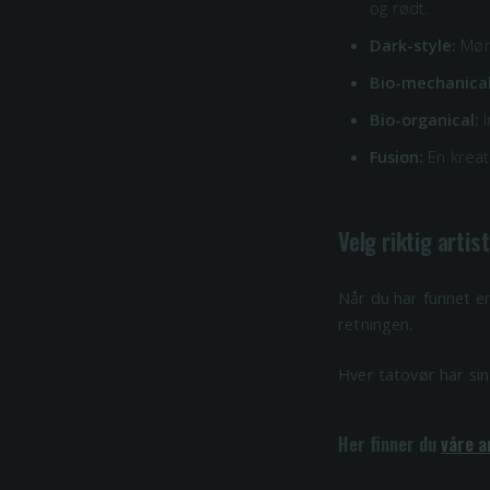
og rødt.
Dark-style:
Mørk
Bio-mechanical
Bio-organical:
I
Fusion:
En kreati
Velg riktig artist 
Når du har funnet en
retningen.
Hver tatovør har sin
Her finner du
våre a