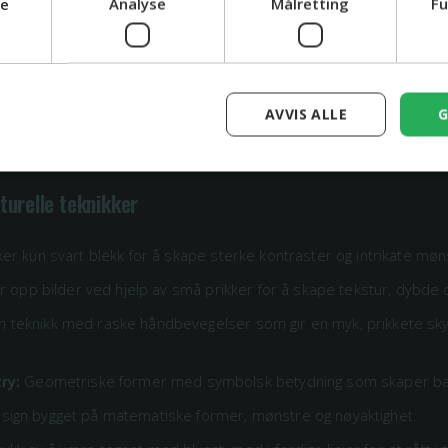
ge
Analyse
Målretting
Fu
kelhet og rene linjer med få, men betydningsfulle elementer.
erer på klare, skarpe linjer og minimalistisk design med sterke k
 motivet er tegnet med én kontinuerlig linje, noe som gir en unik f
AVVIS ALLE
G
y:
Tynne, elegante linjer for et diskré og sofistikert uttrykk.
turelle teknikker
er kun svart blekk for å skape sterke kontraster og intrikate møn
 opp bilder ved hjelp av små prikker for å skape tekstur, dybde 
n teknikk med raske håndbevegelser som gir en myk, prikkete s
ry:
Geometriske former med symbolsk betydning som skaper ba
sign bygget på matematiske former, mønstre og nøyaktighet.