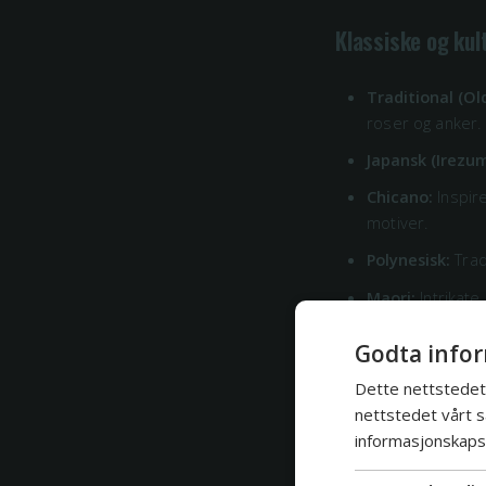
Klassiske og kult
Traditional (Ol
roser og anker.
Japansk (Irezum
Chicano:
Inspire
motiver.
Polynesisk:
Trad
Maori:
Intrikate
Celtic:
Tradisjo
Godta infor
Tribal:
Basert p
Dette nettstedet 
nettstedet vårt s
informasjonskapsl
Minimalisme og 