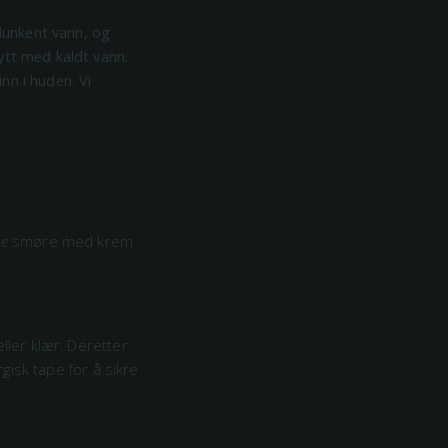
 lunkent vann, og
ytt med kaldt vann.
nn i huden. Vi
ke
smøre med krem
ller klær. Deretter
rgisk tape for å sikre