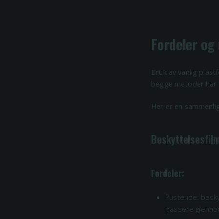
Fordeler og
Bruk av vanlig plast
begge metoder har t
Her er en sammenlig
Beskyttelsesfilm
Fordeler:
Pustende: besky
passere gjennom