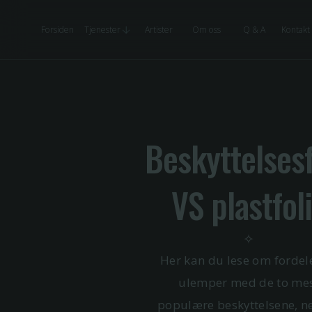
Forsiden
Tjenester
Artister
Om oss
Q & A
Kontakt
Beskyttelses
VS plastfol
✧
Her kan du lese om fordel
ulemper med de to me
populære beskyttelsene, n