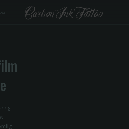
 oss
film
ie
er og
st
emlig