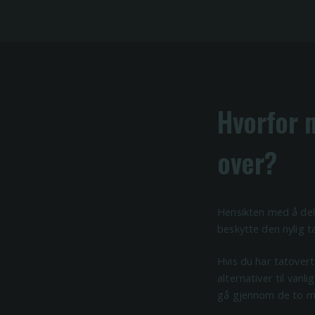
Hvorfor 
over?
Hensikten med å dekk
beskytte den nylig ta
Hvis du har tatovert
alternativer til vanl
gå gjennom de to me