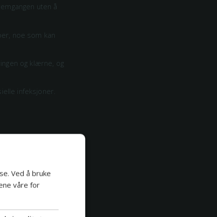
 fremgangen uten å
rper, noe som kan
ringen og klærne, og
elle infeksjoner.
ukes i
se. Ved å bruke
r eller buede
ene våre for