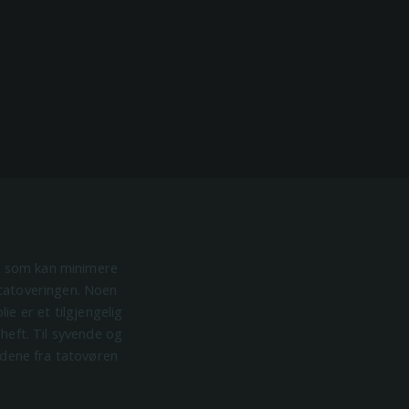
jø som kan minimere
tatoveringen. Noen
ie er et tilgjengelig
heft. Til syvende og
ådene fra tatovøren