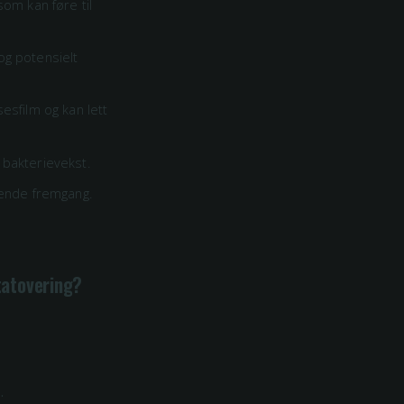
som kan føre til
 og potensielt
esfilm og kan lett
 bakterievekst.
dende fremgang.
 tatovering?
.