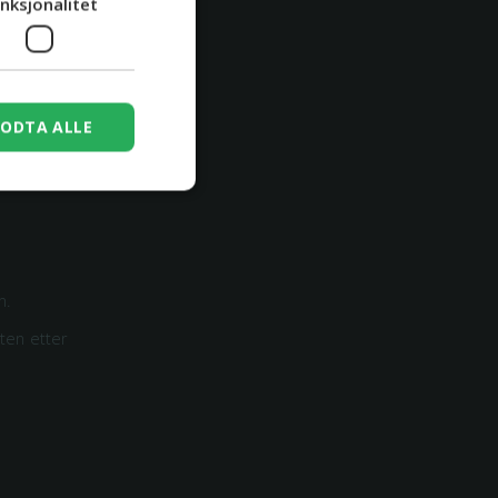
nksjonalitet
egling.
ODTA ALLE
n.
tten etter