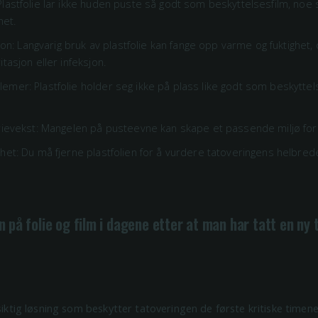
lastfolie lar ikke huden puste så godt som beskyttelsesfilm, noe 
het.
asjon: Langvarig bruk av plastfolie kan fange opp varme og fuktighet,
itasjon eller infeksjon.
mer: Plastfolie holder seg ikke på plass like godt som beskyttels
erievekst: Mangelen på pusteevne kan skape et passende miljø for
ghet: Du må fjerne plastfolien for å vurdere tatoveringens helbre
n på folie og film i dagene etter at man har tatt en ny
tsiktig løsning som beskytter tatoveringen de første kritiske timene