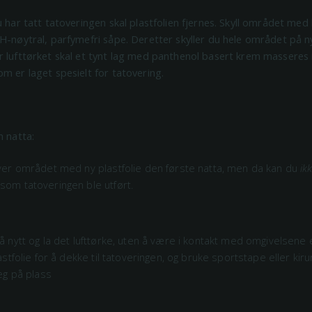
u har tatt tatoveringen skal plastfolien fjernes. Skyll området med
H-nøytral, parfymefri såpe. Deretter skyller du hele området på n
 lufttørket skal et tynt lag med panthenol basert krem masseres i
m er laget spesielt for tatovering.
m natta:
er området med ny plastfolie den første natta, men da kan du
ik
om tatoveringen ble utført.
:
nytt og la det lufttørke, uten å være i kontakt med omgivelsene e
stfolie for å dekke til tatoveringen, og bruke sportstape eller kiru
eg på plass