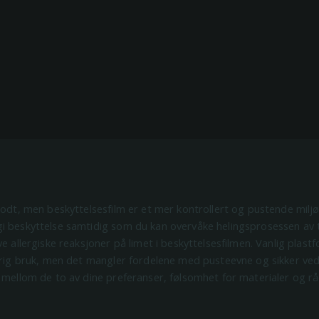
 godt, men beskyttelsesfilm er et mer kontrollert og pustende mil
i beskyttelse samtidig som du kan overvåke helingsprosessen av 
e allergiske reaksjoner på limet i beskyttelsesfilmen. Vanlig plastfol
arig bruk, men det mangler fordelene med pusteevne og sikker ved
t mellom de to av dine preferanser, følsomhet for materialer og r