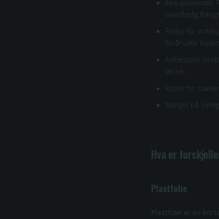
Ikke-pustende: P
overflødig fuktig
Risiko for irrit
forårsake hudirr
Adhesjons proble
løsne.
Risiko for bakt
Mangel på synli
Hva er forskjelle
Plastfolie
Plastfolie er en kor