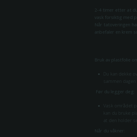
2-4 timer etter at d
vask forsiktig med p
Når tatoveringen har
anbefaler en krem so
Bruk av plastfolie o
Du kan dekke ov
sammen dagen s
Før du legger deg
Vask området på 
kan du bruke pla
at den holder s
Når du våkner: