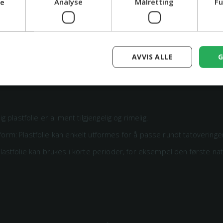
ge
Analyse
Målretting
Fu
ig påføring kreves for å unngå luftbobler, og oppnår en lufttett fors
AVVIS ALLE
G
ig plastfolie er allment tilgjengelig og rimelig.
orm: Plastfolie kan enkelt utformes for å passe rundt tatoveringe
Plastfolie kan brukes i korte perioder, for eksempel den første na