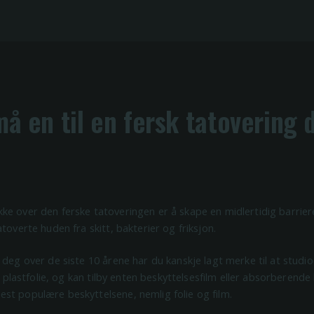
må en til en fersk tatovering
e over den ferske tatoveringen er å skape en midlertidig barriere
toverte huden fra skitt, bakterier og friksjon.
 deg over de siste 10 årene har du kanskje lagt merke til at studio
ig plastfolie, og kan tilby enten beskyttelsesfilm eller absorberende 
st populære beskyttelsene, nemlig folie og film.