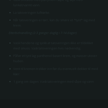
lunket/varmt vann.
La tatoveringen lufttørke.
Når tatoveringen er tørr, kan du smøre et *tynt* lag med
krem.
Etterbehandling (2-3 ganger daglig i 7-14 dager)
Vask hendene og sjekk at tatoveringen ikke er tildekket
med smuss. Vask tatoveringen hvis nødvendig.
Påfør et tynt lag panthenol basert krem, og masser utover
huden.
Vent til kremen trekker inn før du eventuelt dekker til med
klær.
1 gang om dagen: Vask tatoveringen med såpe og vann