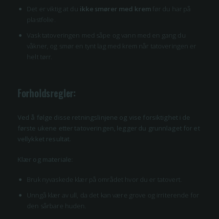
Det er viktig at du
ikke smører med krem
før du har på
plastfolie.
Vask tatoveringen med såpe og vann med en gang du
våkner, og smør en tynt lag med krem når tatoveringen er
helt tørr.
Forholdsregler:
Ved å følge disse retningslinjene og vise forsiktighet i de
første ukene etter tatoveringen, legger du grunnlaget for et
vellykket resultat.
Klær og materiale:
Bruk nyvaskede klær på området hvor du er tatovert.
Unngå klær av ull, da det kan være grove og irriterende for
den sårbare huden.