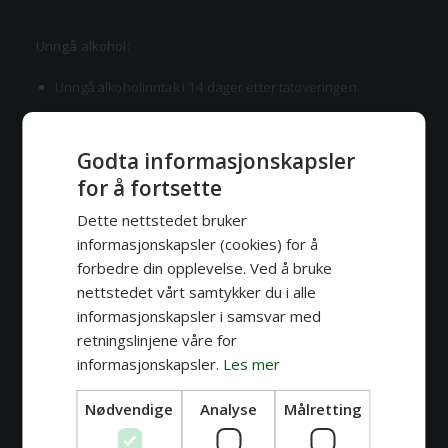
Unngå alkohol:
Unngå alkoholinntak i 14 dager etter tatoveringen.
Alkohol svekker kroppens resistens, hever blodtrykket, og
kan føre til fortynning av blodet, noe som kan hindre
Godta informasjonskapsler
effektiv heling av tatoveringen.
for å fortsette
Dette nettstedet bruker
Dusj forsiktig:
informasjonskapsler (cookies) for å
forbedre din opplevelse. Ved å bruke
Ved dusjing, unngå direkte dusjstråler på tatoveringen.
nettstedet vårt samtykker du i alle
Pass på at ingen sjampo eller annen såpe kommer direkte i
informasjonskapsler i samsvar med
kontakt med tatoveringen.
retningslinjene våre for
informasjonskapsler.
Les mer
Unngå kløe og press:
Nødvendige
Analyse
Målretting
Det er viktig å motstå fristelsen til å klø på tatoveringen, da