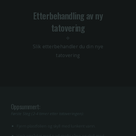
Etterbehandling av ny
tatovering
✧
Slik etterbehandler du din nye
tatovering
Oppsummert:
Første Steg (2-4 timer etter tatoveringen):
Fjern plastfolien og skyll med lunkent vann.
Vask området med parfymefri såpe og skyll med