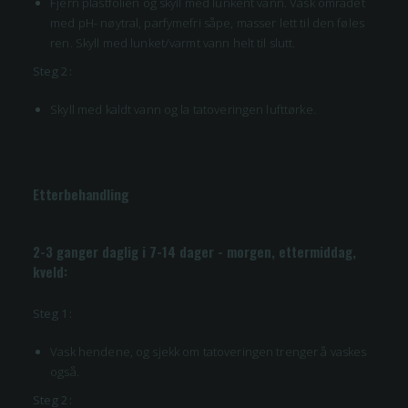
Fjern plastfolien og skyll med lunkent vann. Vask området
med pH- nøytral, parfymefri såpe, masser lett til den føles
ren. Skyll med lunket/varmt vann helt til slutt.
Steg 2:
Skyll med kaldt vann og la tatoveringen lufttørke.
Etterbehandling
2-3 ganger daglig i 7-14 dager - morgen, ettermiddag,
kveld:
Steg 1:
Vask hendene, og sjekk om tatoveringen trenger å vaskes
også.
Steg 2: