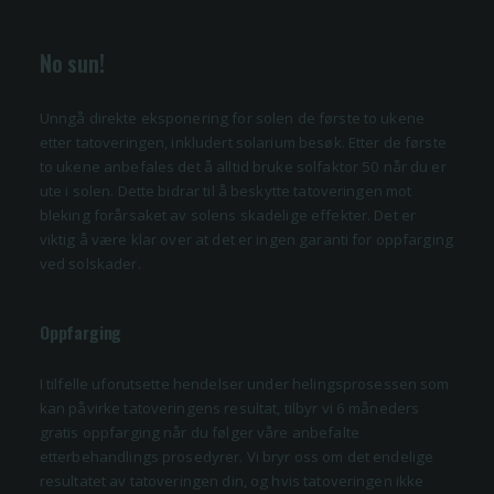
No sun!
Unngå direkte eksponering for solen de første to ukene
etter tatoveringen, inkludert solarium besøk. Etter de første
to ukene anbefales det å alltid bruke solfaktor 50 når du er
ute i solen. Dette bidrar til å beskytte tatoveringen mot
bleking forårsaket av solens skadelige effekter. Det er
viktig å være klar over at det er ingen garanti for oppfarging
ved solskader.
Oppfarging
I tilfelle uforutsette hendelser under helingsprosessen som
kan påvirke tatoveringens resultat, tilbyr vi 6 måneders
gratis oppfarging når du følger våre anbefalte
etterbehandlings prosedyrer. Vi bryr oss om det endelige
resultatet av tatoveringen din, og hvis tatoveringen ikke