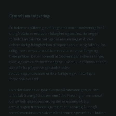
Generelt om tatovering:
En balanse i påføring av fuktighetskrem er nødvendig for å
unngå både overdreven fuktighet og tørrhet, da begge
forhold kan påvirke helingsprosessen negativt. Ved
utilstrekkelig fuktighet kan skorpene tørke ut og falle av for
tidlig, noe som potensielt kan resultere i ujevn farge og
hvite prikker. Det er normalt at tatoveringer skiller ut farge,
blod, og væske de første dagene. Eventuelle blåmerker som
oppstår fra påkjenninger under selve
tatoveringsprosessen er ikke farlige og vil naturligvis
forsvinne over tid.
Hvis det dannes en tykk skorpe på tatoveringen, er det
anbefalt å unngå å smøre området. Flassing er en normal
del av helingsprosessen, og det er essensielt å gi
tatoveringen tilstrekkelig luft. Det er like viktig å unngå
overdreven bruk av salver eller kremer, spesielt hvis huden