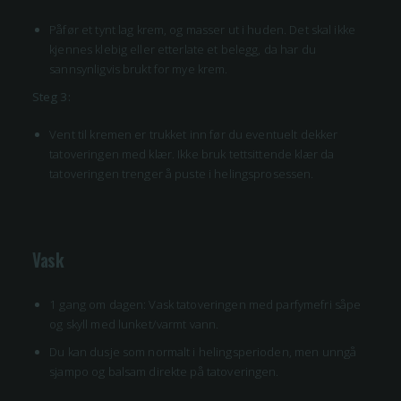
Påfør et tynt lag krem, og masser ut i huden. Det skal ikke
kjennes klebig eller etterlate et belegg, da har du
sannsynligvis brukt for mye krem.
Steg 3:
Vent til kremen er trukket inn før du eventuelt dekker
tatoveringen med klær. Ikke bruk tettsittende klær da
tatoveringen trenger å puste i helingsprosessen.
Vask
1 gang om dagen: Vask tatoveringen med parfymefri såpe
og skyll med lunket/varmt vann.
Du kan dusje som normalt i helingsperioden, men unngå
sjampo og balsam direkte på tatoveringen.