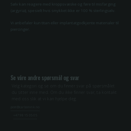
Sølv kan reagere med kroppsvæske og føre til misfarging
(argyria
)
, spesielt hvis smykket ikke er 100 % sterlingsølv.
Vi anbefaler kun titan eller implantatgodkjente materialer til
piercinger.
Se våre andre spørsmål og svar
Velg kategori og se om du finner svar på spørsmålet
du sitter inne med. Om du ikke finner svar, ta kontakt
med oss slik at vi kan hjelpe deg.
post@carbonink.no
+47 98 15 05 05