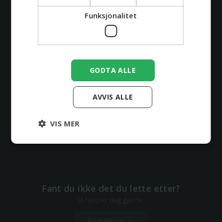
tide?
Funksjonalitet
Kan jeg endre eller avbestille timen min?
Får jeg refundert depositumet?
GODTA ALLE
AVVIS ALLE
Hvorfor må jeg betale depositum?
VIS MER
Kan jeg ta blodprøve når jeg har en
tatovering?
Fant du ikke det du lette etter?
Vi hjelper deg gjerne.
Kontakt oss