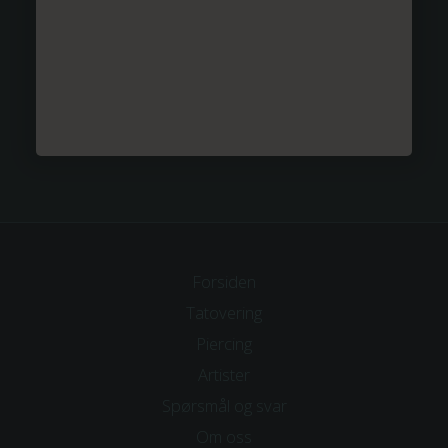
Forsiden
Tatovering
Piercing
Artister
Spørsmål og svar
Om
oss