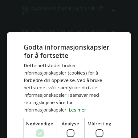
Kan jeg ta tatovering når jeg er under 18
år?
Kan jeg tatovere meg hvis jeg har eksem?
Godta informasjonskapsler
Kan man tatovere seg når man har
for å fortsette
diabetes?
Dette nettstedet bruker
informasjonskapsler (cookies) for å
Kan gravide og ammende tatovere seg?
forbedre din opplevelse. Ved å bruke
nettstedet vårt samtykker du i alle
Kan man tatovere over arr og
informasjonskapsler i samsvar med
strekkmerker?
retningslinjene våre for
informasjonskapsler.
Les mer
Hva hvis jeg blir syk eller får en uforutsett
situasjon?
Nødvendige
Analyse
Målretting
Hva skjer hvis jeg ikke betaler depositum i