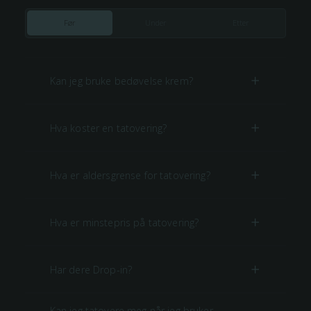
Før
Under
Etter
Kan jeg bruke bedøvelse krem?
Hva koster en tatovering?
Hva er aldersgrense for tatovering?
Hva er minstepris på tatovering?
Har dere Drop-in?
Kan jeg tatovere meg når jeg bruker