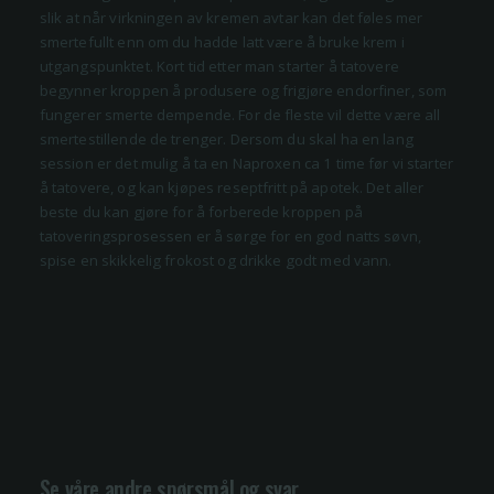
slik at når virkningen av kremen avtar kan det føles mer
smertefullt enn om du hadde latt være å bruke krem i
utgangspunktet. Kort tid etter man starter å tatovere
begynner kroppen å produsere og frigjøre endorfiner, som
fungerer smerte dempende. For de fleste vil dette være all
smertestillende de trenger. Dersom du skal ha en lang
session er det mulig å ta en Naproxen ca 1 time før vi starter
å tatovere, og kan kjøpes reseptfritt på apotek. Det aller
beste du kan gjøre for å forberede kroppen på
tatoveringsprosessen er å sørge for en god natts søvn,
spise en skikkelig frokost og drikke godt med vann.
Se våre andre spørsmål og svar