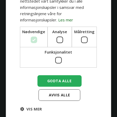
nettstedet vårt samtykker du i alle
informasjonskapsler i samsvar med
Kan man tatovere seg når man har
retningslinjene våre for
diabetes?
informasjonskapsler.
Les mer
Nødvendige
Analyse
Målretting
Kan gravide og ammende tatovere seg?
Kan man tatovere over arr og
Funksjonalitet
strekkmerker?
Hva hvis jeg blir syk eller får en uforutsett
situasjon?
GODTA ALLE
Hva skjer hvis jeg ikke betaler depositum i
tide?
AVVIS ALLE
Kan jeg endre eller avbestille timen min?
VIS MER