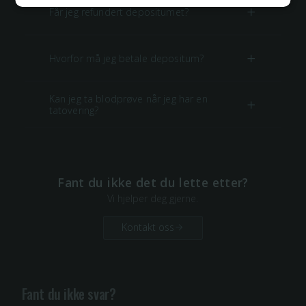
Får jeg refundert depositumet?
Hvorfor må jeg betale depositum?
Kan jeg ta blodprøve når jeg har en
tatovering?
Fant du ikke det du lette etter?
Vi hjelper deg gjerne.
Kontakt oss
Fant du ikke svar?