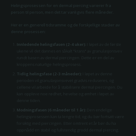
Helingsprosessen for en dermal piercing varierer fra
person til person, men det tar vanligvis flere måneder.
Her er en generell tidsramme og de forskjellige stadier av
denne prosessen:
Innledende helingsfasen (2-4 uker):
I løpet av de første
ukene vil det dannes en såkalt "krans" av granulasjonsvev
rundt basen av dermal piercingen. Dette er en del av
kroppens naturlige helingsprosess.
Tidlig helingsfase (2-3 måneder):
I løpet av denne
perioden vil granulasjonsvevet gradvis reduseres, og
cellene vil arbeide for å stabilisere dermal piercingen. Du
kan oppleve noe rødhet, hevelse og ømhet i løpet av
denne tiden.
Modningsfasen (6 måneder til 1 år):
Den endelige
helingsprosessen kan ta lengre tid, og du bør fortsatt være
forsiktig med piercingen. Etter omtrent et år bør du ha
oppnådd en stabil og fullstendig grodd dermal piercing.