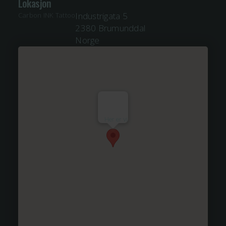
Lokasjon
Industrigata 5
Carbon INK Tattoo
2380 Brumunddal
Norge
Her er vi