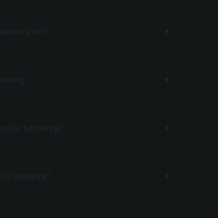
døvelse krem?
overing?
se for tatovering?
 på tatovering?