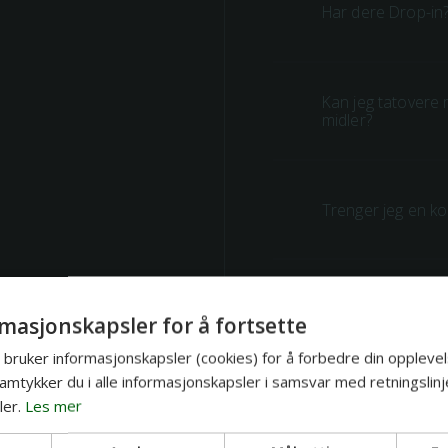
Har dere Drop-in
Kan jeg tatovere
midler?
Trenger jeg en ko
Kan jeg velge artis
masjonskapsler for å fortsette
bruker informasjonskapsler (cookies) for å forbedre din opplevel
amtykker du i alle informasjonskapsler i samsvar med retningslinj
er.
Les mer
Kan jeg ta tatover