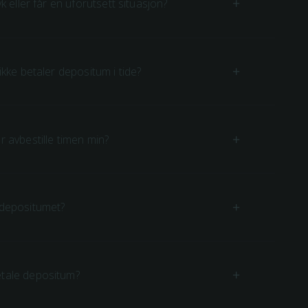
yk eller får en uforutsett situasjon?
 ikke betaler depositum i tide?
r avbestille timen min?
 depositumet?
etale depositum?