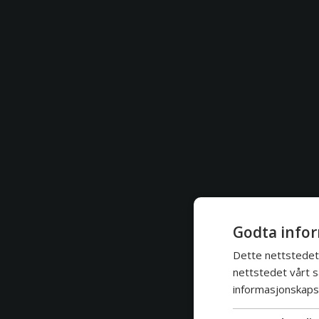
Godta infor
Dette nettstedet 
nettstedet vårt s
informasjonskapsl