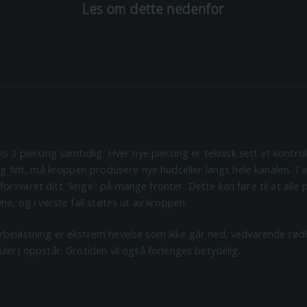
Les om dette nedenfor
s 3 piercing samtidlig. Hver nye piercing er teknisk sett et kontrol
 og fint, må kroppen produsere nye hudceller langs hele kanalen. T
rsvaret ditt "krige" på mange fronter. Dette kan føre til at alle 
ne, og i verste fall støtes ut av kroppen.
rbelastning er ekstrem hevelse som ikke går ned, vedvarende rødh
uler) oppstår. Grotiden vil også forlenges betydelig.