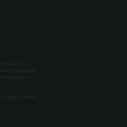
lert sår. For at
ar du for mange hull
piercingene gror
et, og at "piercing-