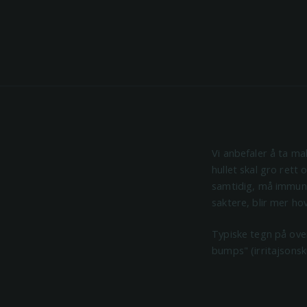
Vi anbefaler å ta mak
hullet skal gro rett
samtidig, må immunfo
saktere, blir mer hov
Typiske tegn på ove
bumps" (irritajsonsk