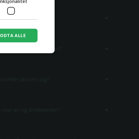
nksjonalitet
meg hvis jeg har eksem?
ODTA ALLE
 seg når man har diabetes?
mmende tatovere seg?
 over arr og strekkmerker?