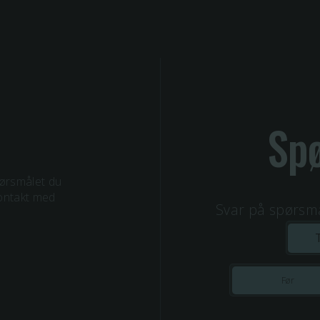
Spø
pørsmålet du
kontakt med
Svar på spørsmål
Før