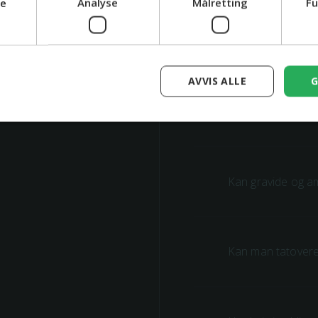
ge
Analyse
Målretting
Fu
Kan jeg tatovere 
AVVIS ALLE
G
Kan man tatovere
Kan gravide og a
Kan man tatovere