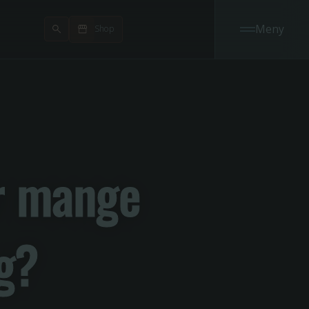
Meny
Shop
or mange
g?