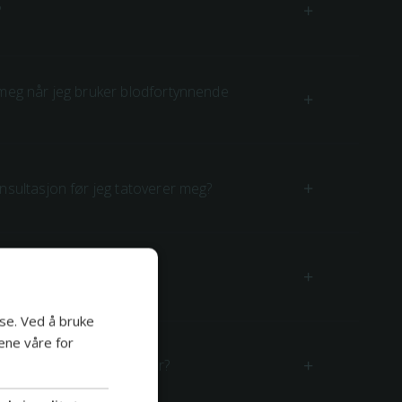
?
 meg når jeg bruker blodfortynnende
nsultasjon før jeg tatoverer meg?
t selv?
se. Ved å bruke
ene våre for
ing når jeg er under 18 år?