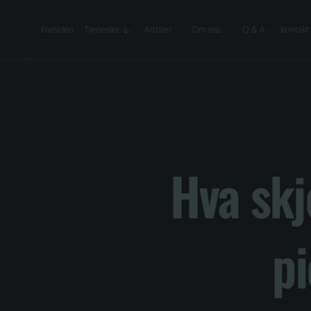
Forsiden
Tjenester
Artister
Om oss
Q & A
Kontakt
Hva skj
pi