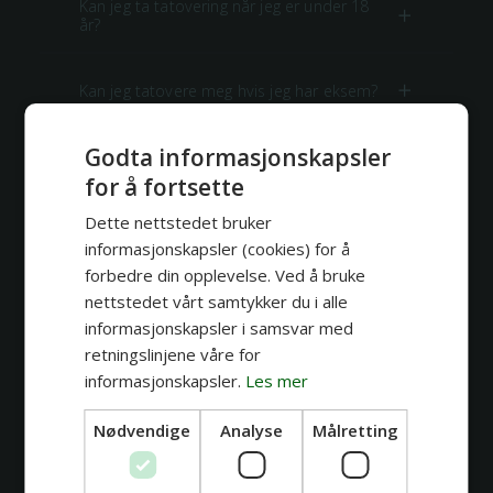
Kan jeg ta tatovering når jeg er under 18
år?
Kan jeg tatovere meg hvis jeg har eksem?
Godta informasjonskapsler
Kan man tatovere seg når man har
diabetes?
for å fortsette
Dette nettstedet bruker
Kan gravide og ammende tatovere seg?
informasjonskapsler (cookies) for å
forbedre din opplevelse. Ved å bruke
nettstedet vårt samtykker du i alle
Kan man tatovere over arr og
strekkmerker?
informasjonskapsler i samsvar med
retningslinjene våre for
informasjonskapsler.
Les mer
Hva hvis jeg blir syk eller får en uforutsett
situasjon?
Nødvendige
Analyse
Målretting
Hva skjer hvis jeg ikke betaler depositum i
tide?