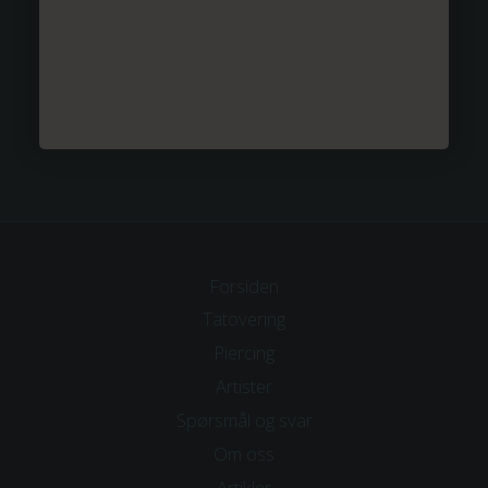
Forsiden
Tatovering
Piercing
Artister
Spørsmål og svar
Om
oss
Artikler