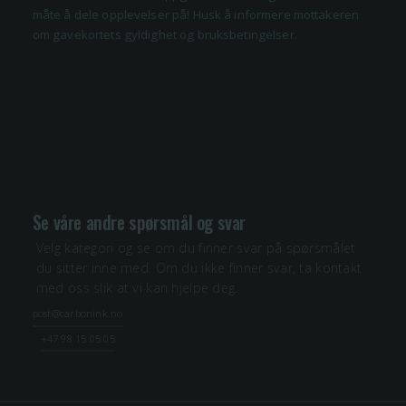
måte å dele opplevelser på! Husk å informere mottakeren
om gavekortets gyldighet og bruksbetingelser.
Se våre andre spørsmål og svar
Velg kategori og se om du finner svar på spørsmålet
du sitter inne med. Om du ikke finner svar, ta kontakt
med oss slik at vi kan hjelpe deg.
post@carbonink.no
+47 98 15 05 05