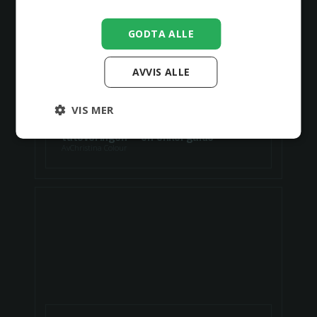
GODTA ALLE
AVVIS ALLE
VIS MER
Slik velger du den perfekte
tatoveringen – en enkel guide
Av
Christina Colour