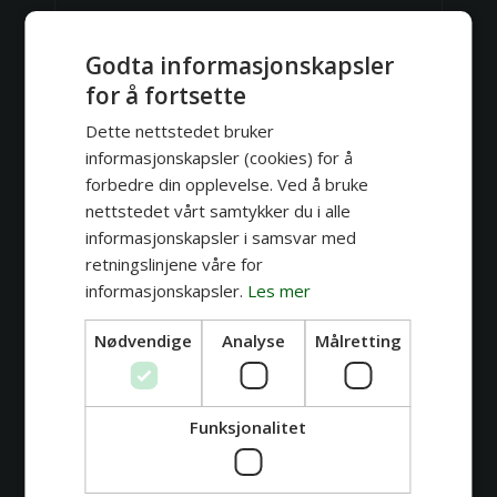
Hvor mye koster en tatovering?
Godta informasjonskapsler
for å fortsette
Dette nettstedet bruker
informasjonskapsler (cookies) for å
forbedre din opplevelse. Ved å bruke
nettstedet vårt samtykker du i alle
informasjonskapsler i samsvar med
retningslinjene våre for
informasjonskapsler.
Les mer
Nødvendige
Analyse
Målretting
Den ultimate guiden til
tatoveringsstiler: Finn din unike look
Av
Christina Colour
Funksjonalitet