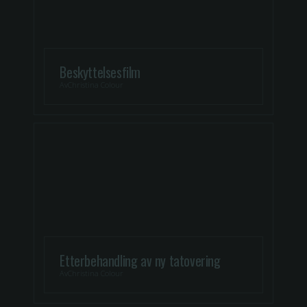
Beskyttelsesfilm
Av
Christina Colour
Etterbehandling av ny tatovering
Av
Christina Colour